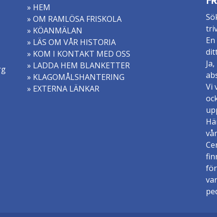
FR
» HEM
Sök
» OM RAMLÖSA FRISKOLA
tri
» KÖANMÄLAN
En 
» LÄS OM VÅR HISTORIA
dit
» KOM I KONTAKT MED OSS
Ja,
» LADDA HEM BLANKETTER
rg
abs
» KLAGOMÅLSHANTERING
Vi 
» EXTERNA LÄNKAR
ock
upp
Hä
vår
Ce
fin
för
va
pe