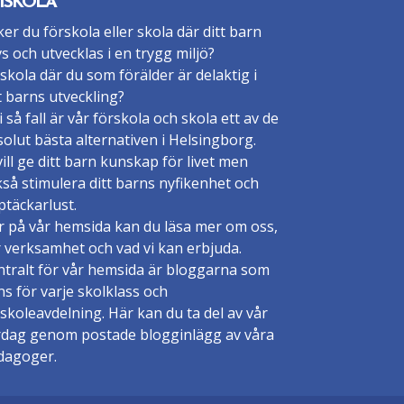
ISKOLA
er du förskola eller skola där ditt barn
vs och utvecklas i en trygg miljö?
skola där du som förälder är delaktig i
t barns utveckling?
 i så fall är vår förskola och skola ett av de
olut bästa alternativen i Helsingborg.
vill ge ditt barn kunskap för livet men
så stimulera ditt barns nyfikenhet och
täckarlust.
r på vår hemsida kan du läsa mer om oss,
 verksamhet och vad vi kan erbjuda.
ntralt för vår hemsida är bloggarna som
ns för varje skolklass och
skoleavdelning. Här kan du ta del av vår
rdag genom postade blogginlägg av våra
dagoger.