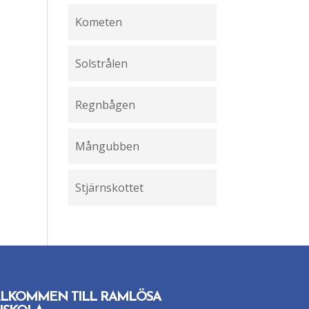
Kometen
Solstrålen
Regnbågen
Mångubben
Stjärnskottet
LKOMMEN TILL RAMLÖSA