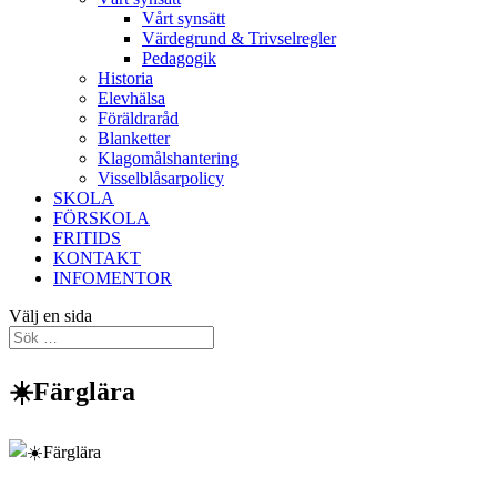
Vårt synsätt
Värdegrund & Trivselregler
Pedagogik
Historia
Elevhälsa
Föräldraråd
Blanketter
Klagomålshantering
Visselblåsarpolicy
SKOLA
FÖRSKOLA
FRITIDS
KONTAKT
INFOMENTOR
Välj en sida
☀️Färglära