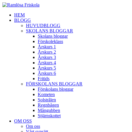
HEM
BLOGG
HUVUDBLOGG
SKOLANS BLOGGAR
Skolans bloggar
Förskoleklass
Årskurs 1
Årskurs 2
Årskurs 3
Årskurs 4
Årskurs 5
Årskurs 6
Fritids
FÖRSKOLANS BLOGGAR
Förskolans bloggar
Kometen
Solstrålen
Regnbågen
Mångubben
Stjärnskottet
OM OSS
Om oss
Vårt synsätt