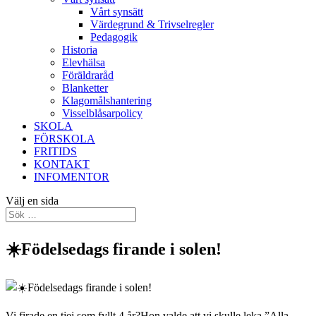
Vårt synsätt
Värdegrund & Trivselregler
Pedagogik
Historia
Elevhälsa
Föräldraråd
Blanketter
Klagomålshantering
Visselblåsarpolicy
SKOLA
FÖRSKOLA
FRITIDS
KONTAKT
INFOMENTOR
Välj en sida
☀️Födelsedags firande i solen!
Vi firade en tjej som fyllt 4 år?Hon valde att vi skulle leka ”Alla