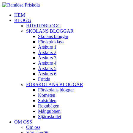
HEM
BLOGG
HUVUDBLOGG
SKOLANS BLOGGAR
Skolans bloggar
Förskoleklass
Årskurs 1
Årskurs 2
Årskurs 3
Årskurs 4
Årskurs 5
Årskurs 6
Fritids
FÖRSKOLANS BLOGGAR
Förskolans bloggar
Kometen
Solstrålen
Regnbågen
Mångubben
Stjärnskottet
OM OSS
Om oss
Vårt synsätt