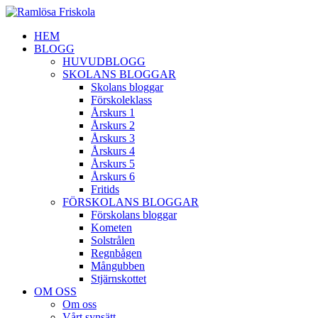
HEM
BLOGG
HUVUDBLOGG
SKOLANS BLOGGAR
Skolans bloggar
Förskoleklass
Årskurs 1
Årskurs 2
Årskurs 3
Årskurs 4
Årskurs 5
Årskurs 6
Fritids
FÖRSKOLANS BLOGGAR
Förskolans bloggar
Kometen
Solstrålen
Regnbågen
Mångubben
Stjärnskottet
OM OSS
Om oss
Vårt synsätt