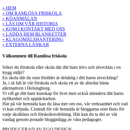
» HEM
» OM RAMLÖSA FRISKOLA
» KÖANMÄLAN
» LÄS OM VÅR HISTORIA
» KOM I KONTAKT MED OSS
» LADDA HEM BLANKETTER
» KLAGOMÅLSHANTERING
» EXTERNA LÄNKAR
Välkommen till Ramlösa friskola
Söker du förskola eller skola där ditt barn trivs och utvecklas i en
trygg miljö?
En skola där du som förälder är delaktig i ditt barns utveckling?
Ja, i så fall är vår förskola och skola ett av de absolut bästa
alternativen i Helsingborg.
Vi vill ge ditt barn kunskap för livet men också stimulera ditt barns
nyfikenhet och upptäckarlust.
Här på vår hemsida kan du läsa mer om oss, vår verksamhet och vad
vi kan erbjuda. Centralt för vår hemsida är bloggarna som finns för
varje skolklass och förskoleavdelning. Här kan du ta del av vår
vardag genom postade blogginlägg av våra pedagoger.
PRODUCERAD AV EGO DESIGN