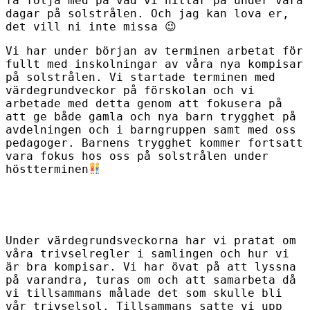
få följa med på vad vi hittar på under våra
dagar på solstrålen. Och jag kan lova er,
det vill ni inte missa 😉
Vi har under början av terminen arbetat för
fullt med inskolningar av våra nya kompisar
på solstrålen. Vi startade terminen med
värdegrundveckor på förskolan och vi
arbetade med detta genom att fokusera på
att ge både gamla och nya barn trygghet på
avdelningen och i barngruppen samt med oss
pedagoger. Barnens trygghet kommer fortsatt
vara fokus hos oss på solstrålen under
höstterminen
Under värdegrundsveckorna har vi pratat om
våra trivselregler i samlingen och hur vi
är bra kompisar. Vi har övat på att lyssna
på varandra, turas om och att samarbeta då
vi tillsammans målade det som skulle bli
vår trivselsol. Tillsammans satte vi upp