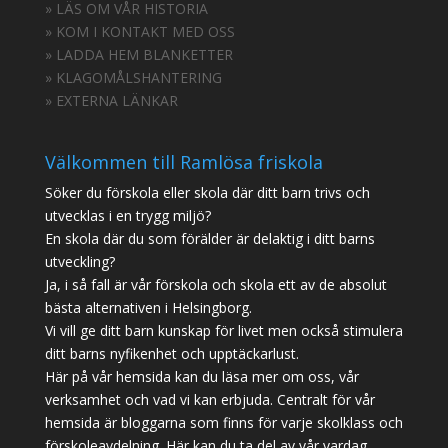
» LÄS OM VÅR HISTORIA
» KOM I KONTAKT MED OSS
» LADDA HEM BLANKETTER
» KLAGOMÅLSHANTERING
» EXTERNA LÄNKAR
Välkommen till Ramlösa friskola
Söker du förskola eller skola där ditt barn trivs och
utvecklas i en trygg miljö?
En skola där du som förälder är delaktig i ditt barns
utveckling?
Ja, i så fall är vår förskola och skola ett av de absolut
bästa alternativen i Helsingborg.
Vi vill ge ditt barn kunskap för livet men också stimulera
ditt barns nyfikenhet och upptäckarlust.
Här på vår hemsida kan du läsa mer om oss, vår
verksamhet och vad vi kan erbjuda. Centralt för vår
hemsida är bloggarna som finns för varje skolklass och
förskoleavdelning. Här kan du ta del av vår vardag