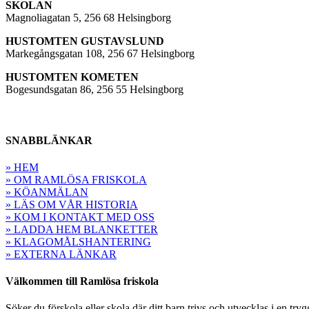
SKOLAN
Magnoliagatan 5, 256 68 Helsingborg
HUSTOMTEN GUSTAVSLUND
Markegångsgatan 108, 256 67 Helsingborg
HUSTOMTEN KOMETEN
Bogesundsgatan 86, 256 55 Helsingborg
SNABBLÄNKAR
» HEM
» OM RAMLÖSA FRISKOLA
» KÖANMÄLAN
» LÄS OM VÅR HISTORIA
» KOM I KONTAKT MED OSS
» LADDA HEM BLANKETTER
» KLAGOMÅLSHANTERING
» EXTERNA LÄNKAR
Välkommen till Ramlösa friskola
Söker du förskola eller skola där ditt barn trivs och utvecklas i en tryg