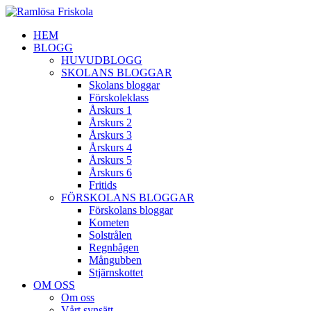
HEM
BLOGG
HUVUDBLOGG
SKOLANS BLOGGAR
Skolans bloggar
Förskoleklass
Årskurs 1
Årskurs 2
Årskurs 3
Årskurs 4
Årskurs 5
Årskurs 6
Fritids
FÖRSKOLANS BLOGGAR
Förskolans bloggar
Kometen
Solstrålen
Regnbågen
Mångubben
Stjärnskottet
OM OSS
Om oss
Vårt synsätt