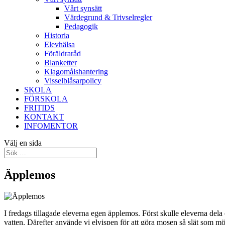
Vårt synsätt
Värdegrund & Trivselregler
Pedagogik
Historia
Elevhälsa
Föräldraråd
Blanketter
Klagomålshantering
Visselblåsarpolicy
SKOLA
FÖRSKOLA
FRITIDS
KONTAKT
INFOMENTOR
Välj en sida
Äpplemos
I fredags tillagade eleverna egen äpplemos. Först skulle eleverna dela
vatten. Därefter använde vi elvispen för att göra mosen så slät som mö