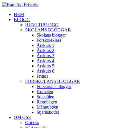
HEM
BLOGG
HUVUDBLOGG
SKOLANS BLOGGAR
Skolans bloggar
Förskoleklass
Årskurs 1
Årskurs 2
Årskurs 3
Årskurs 4
Årskurs 5
Årskurs 6
Fritids
FÖRSKOLANS BLOGGAR
Förskolans bloggar
Kometen
Solstrålen
Regnbågen
Mångubben
Stjärnskottet
OM OSS
Om oss
Vårt synsätt