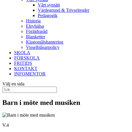
Vårt synsätt
Värdegrund & Trivselregler
Pedagogik
Historia
Elevhälsa
Föräldraråd
Blanketter
Klagomålshantering
Visselblåsarpolicy
SKOLA
FÖRSKOLA
FRITIDS
KONTAKT
INFOMENTOR
Välj en sida
Barn i möte med musiken
V.4