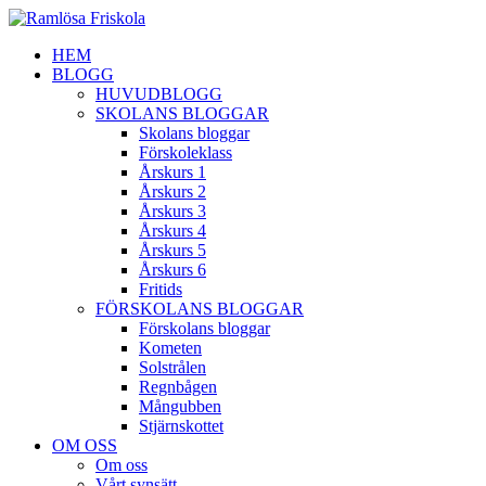
HEM
BLOGG
HUVUDBLOGG
SKOLANS BLOGGAR
Skolans bloggar
Förskoleklass
Årskurs 1
Årskurs 2
Årskurs 3
Årskurs 4
Årskurs 5
Årskurs 6
Fritids
FÖRSKOLANS BLOGGAR
Förskolans bloggar
Kometen
Solstrålen
Regnbågen
Mångubben
Stjärnskottet
OM OSS
Om oss
Vårt synsätt