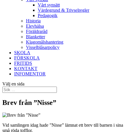
Vårt synsätt
Värdegrund & Trivselregler
Pedagogik
Historia
Elevhälsa
Föräldraråd
Blanketter
Klagomålshantering
Visselblåsarpolicy
SKOLA
FÖRSKOLA
FRITIDS
KONTAKT
INFOMENTOR
Välj en sida
Brev från ”Nisse”
Vid samlingen idag hade ”Nisse” lämnat ett brev till barnen i sina
små röda tofflor.