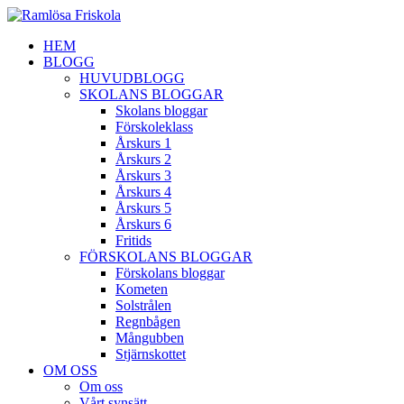
HEM
BLOGG
HUVUDBLOGG
SKOLANS BLOGGAR
Skolans bloggar
Förskoleklass
Årskurs 1
Årskurs 2
Årskurs 3
Årskurs 4
Årskurs 5
Årskurs 6
Fritids
FÖRSKOLANS BLOGGAR
Förskolans bloggar
Kometen
Solstrålen
Regnbågen
Mångubben
Stjärnskottet
OM OSS
Om oss
Vårt synsätt