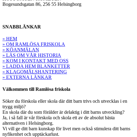
Bogesundsgatan 86, 256 55 Helsingborg
SNABBLÄNKAR
» HEM
» OM RAMLÖSA FRISKOLA
» KÖANMÄLAN
» LÄS OM VÅR HISTORIA
» KOM I KONTAKT MED OSS
» LADDA HEM BLANKETTER
» KLAGOMÅLSHANTERING
» EXTERNA LÄNKAR
Välkommen till Ramlösa friskola
Söker du förskola eller skola där ditt barn trivs och utvecklas i en
trygg miljö?
En skola där du som förälder är delaktig i ditt barns utveckling?
Ja, i så fall är vår förskola och skola ett av de absolut bästa
alternativen i Helsingborg.
Vi vill ge ditt barn kunskap för livet men också stimulera ditt barns
nyfikenhet och upptäckarlust.