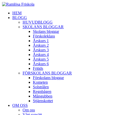
HEM
BLOGG
HUVUDBLOGG
SKOLANS BLOGGAR
Skolans bloggar
Förskoleklass
Årskurs 1
Årskurs 2
Årskurs 3
Årskurs 4
Årskurs 5
Årskurs 6
Fritids
FÖRSKOLANS BLOGGAR
Förskolans bloggar
Kometen
Solstrålen
Regnbågen
Mångubben
Stjärnskottet
OM OSS
Om oss
Vårt synsätt