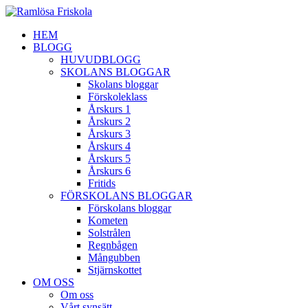
HEM
BLOGG
HUVUDBLOGG
SKOLANS BLOGGAR
Skolans bloggar
Förskoleklass
Årskurs 1
Årskurs 2
Årskurs 3
Årskurs 4
Årskurs 5
Årskurs 6
Fritids
FÖRSKOLANS BLOGGAR
Förskolans bloggar
Kometen
Solstrålen
Regnbågen
Mångubben
Stjärnskottet
OM OSS
Om oss
Vårt synsätt