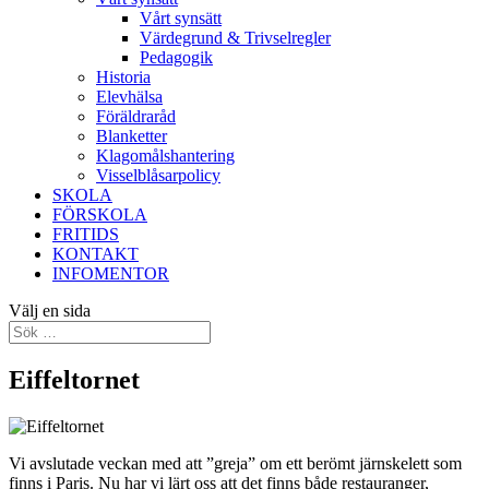
Vårt synsätt
Värdegrund & Trivselregler
Pedagogik
Historia
Elevhälsa
Föräldraråd
Blanketter
Klagomålshantering
Visselblåsarpolicy
SKOLA
FÖRSKOLA
FRITIDS
KONTAKT
INFOMENTOR
Välj en sida
Eiffeltornet
Vi avslutade veckan med att ”greja” om ett berömt järnskelett som
finns i Paris. Nu har vi lärt oss att det finns både restauranger,