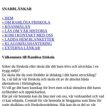
SNABBLÄNKAR
» HEM
» OM RAMLÖSA FRISKOLA
» KÖANMÄLAN
» LÄS OM VÅR HISTORIA
» KOM I KONTAKT MED OSS
» LADDA HEM BLANKETTER
» KLAGOMÅLSHANTERING
» EXTERNA LÄNKAR
Välkommen till Ramlösa friskola
Söker du förskola eller skola där ditt barn trivs och utvecklas i en
trygg miljö?
En skola där du som förälder är delaktig i ditt barns utveckling?
Ja, i så fall är vår förskola och skola ett av de absolut bästa
alternativen i Helsingborg.
Vi vill ge ditt barn kunskap för livet men också stimulera ditt barns
nyfikenhet och upptäckarlust.
Här på vår hemsida kan du läsa mer om oss, vår verksamhet och vad
vi kan erbjuda. Centralt för vår hemsida är bloggarna som finns för
varje skolklass och förskoleavdelning. Här kan du ta del av vår