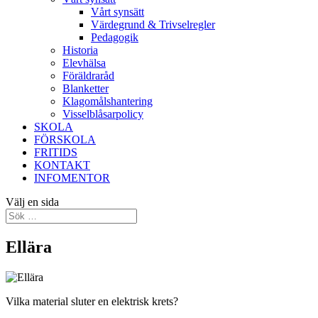
Vårt synsätt
Värdegrund & Trivselregler
Pedagogik
Historia
Elevhälsa
Föräldraråd
Blanketter
Klagomålshantering
Visselblåsarpolicy
SKOLA
FÖRSKOLA
FRITIDS
KONTAKT
INFOMENTOR
Välj en sida
Ellära
Vilka material sluter en elektrisk krets?