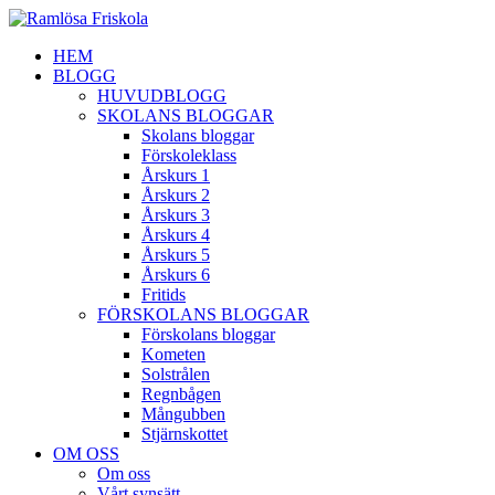
HEM
BLOGG
HUVUDBLOGG
SKOLANS BLOGGAR
Skolans bloggar
Förskoleklass
Årskurs 1
Årskurs 2
Årskurs 3
Årskurs 4
Årskurs 5
Årskurs 6
Fritids
FÖRSKOLANS BLOGGAR
Förskolans bloggar
Kometen
Solstrålen
Regnbågen
Mångubben
Stjärnskottet
OM OSS
Om oss
Vårt synsätt