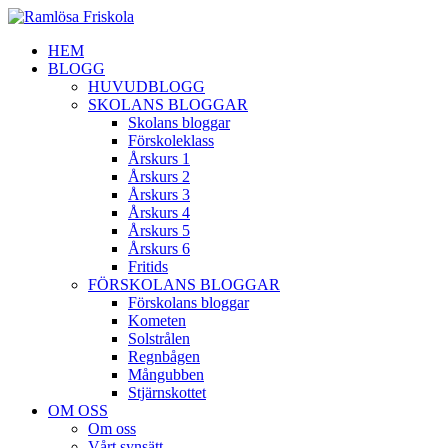
HEM
BLOGG
HUVUDBLOGG
SKOLANS BLOGGAR
Skolans bloggar
Förskoleklass
Årskurs 1
Årskurs 2
Årskurs 3
Årskurs 4
Årskurs 5
Årskurs 6
Fritids
FÖRSKOLANS BLOGGAR
Förskolans bloggar
Kometen
Solstrålen
Regnbågen
Mångubben
Stjärnskottet
OM OSS
Om oss
Vårt synsätt