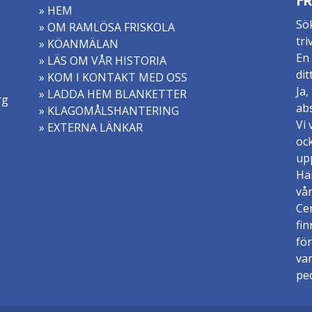
FR
» HEM
Sök
» OM RAMLÖSA FRISKOLA
tri
» KÖANMÄLAN
En 
» LÄS OM VÅR HISTORIA
dit
» KOM I KONTAKT MED OSS
Ja,
» LADDA HEM BLANKETTER
rg
abs
» KLAGOMÅLSHANTERING
Vi 
» EXTERNA LÄNKAR
ock
upp
Hä
vår
Ce
fin
för
va
pe