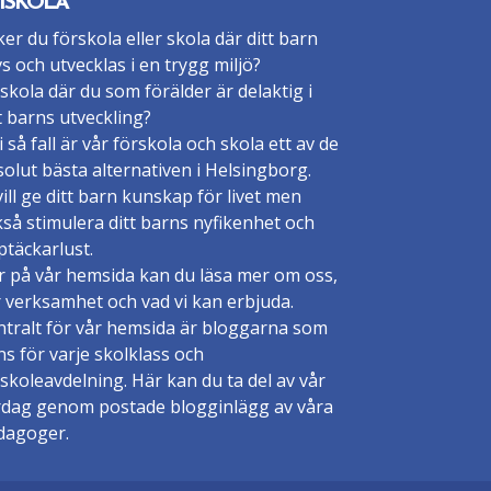
ISKOLA
er du förskola eller skola där ditt barn
vs och utvecklas i en trygg miljö?
skola där du som förälder är delaktig i
t barns utveckling?
 i så fall är vår förskola och skola ett av de
olut bästa alternativen i Helsingborg.
vill ge ditt barn kunskap för livet men
så stimulera ditt barns nyfikenhet och
täckarlust.
r på vår hemsida kan du läsa mer om oss,
 verksamhet och vad vi kan erbjuda.
ntralt för vår hemsida är bloggarna som
ns för varje skolklass och
skoleavdelning. Här kan du ta del av vår
rdag genom postade blogginlägg av våra
dagoger.