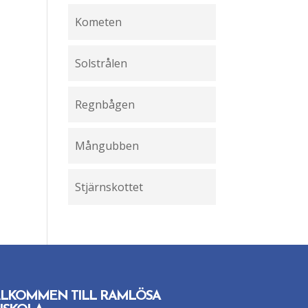
Kometen
Solstrålen
Regnbågen
Mångubben
Stjärnskottet
LKOMMEN TILL RAMLÖSA