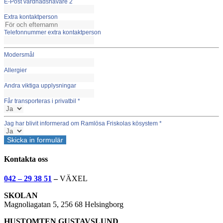
E-Post vårdnadshavare 2
Extra kontaktperson
Telefonnummer extra kontaktperson
Modersmål
Allergier
Andra viktiga upplysningar
Får transporteras i privatbil
*
Jag har blivit informerad om Ramlösa Friskolas kösystem
*
Skicka in formulär
Kontakta oss
042 – 29 38 51
–
VÄXEL
SKOLAN
Magnoliagatan 5, 256 68 Helsingborg
HUSTOMTEN GUSTAVSLUND