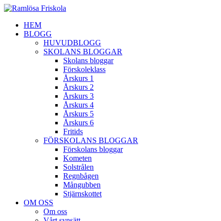
HEM
BLOGG
HUVUDBLOGG
SKOLANS BLOGGAR
Skolans bloggar
Förskoleklass
Årskurs 1
Årskurs 2
Årskurs 3
Årskurs 4
Årskurs 5
Årskurs 6
Fritids
FÖRSKOLANS BLOGGAR
Förskolans bloggar
Kometen
Solstrålen
Regnbågen
Mångubben
Stjärnskottet
OM OSS
Om oss
Vårt synsätt