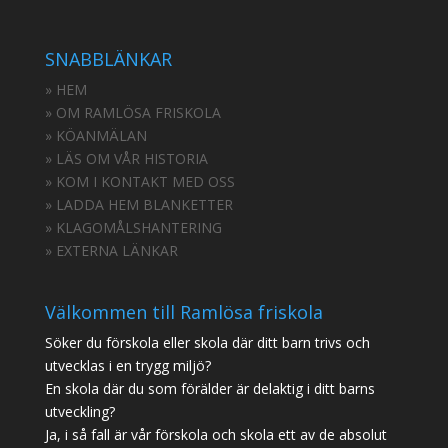
SNABBLÄNKAR
» HEM
» OM RAMLÖSA FRISKOLA
» KÖANMÄLAN
» LÄS OM VÅR HISTORIA
» KOM I KONTAKT MED OSS
» LADDA HEM BLANKETTER
» KLAGOMÅLSHANTERING
» EXTERNA LÄNKAR
Välkommen till Ramlösa friskola
Söker du förskola eller skola där ditt barn trivs och
utvecklas i en trygg miljö?
En skola där du som förälder är delaktig i ditt barns
utveckling?
Ja, i så fall är vår förskola och skola ett av de absolut