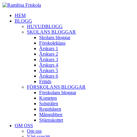
HEM
BLOGG
HUVUDBLOGG
SKOLANS BLOGGAR
Skolans bloggar
Förskoleklass
Årskurs 1
Årskurs 2
Årskurs 3
Årskurs 4
Årskurs 5
Årskurs 6
Fritids
FÖRSKOLANS BLOGGAR
Förskolans bloggar
Kometen
Solstrålen
Regnbågen
Mångubben
Stjärnskottet
OM OSS
Om oss
Vårt synsätt