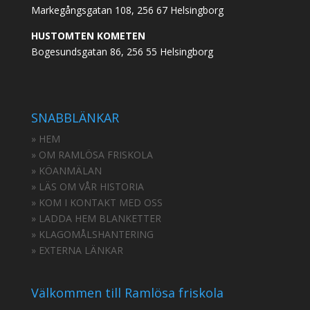
Markegångsgatan 108, 256 67 Helsingborg
HUSTOMTEN KOMETEN
Bogesundsgatan 86, 256 55 Helsingborg
SNABBLÄNKAR
» HEM
» OM RAMLÖSA FRISKOLA
» KÖANMÄLAN
» LÄS OM VÅR HISTORIA
» KOM I KONTAKT MED OSS
» LADDA HEM BLANKETTER
» KLAGOMÅLSHANTERING
» EXTERNA LÄNKAR
Välkommen till Ramlösa friskola