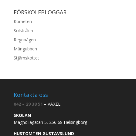
FÖRSKOLEBLOGGAR
Kometen
Solstrålen
Regnbågen
Mångubben
Stjärnskottet
Kontakta oss
042 – 29 38 51
–
VÄXEL
SKOLAN
Magnoliagatan 5, 256 68 Helsingborg
HUSTOMTEN GUSTAVSLUND