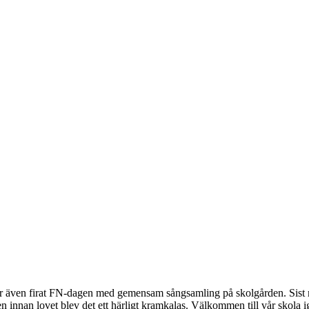
även firat FN-dagen med gemensam sångsamling på skolgården. Sist men i
en innan lovet blev det ett härligt kramkalas. Välkommen till vår skola ig