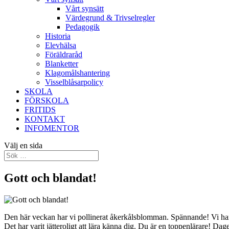
Vårt synsätt
Värdegrund & Trivselregler
Pedagogik
Historia
Elevhälsa
Föräldraråd
Blanketter
Klagomålshantering
Visselblåsarpolicy
SKOLA
FÖRSKOLA
FRITIDS
KONTAKT
INFOMENTOR
Välj en sida
Gott och blandat!
Den här veckan har vi pollinerat åkerkålsblomman. Spännande! Vi har 
Det har varit jätteroligt att lära känna dig. Du är en toppenlärare! Dag