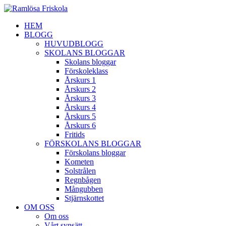
HEM
BLOGG
HUVUDBLOGG
SKOLANS BLOGGAR
Skolans bloggar
Förskoleklass
Årskurs 1
Årskurs 2
Årskurs 3
Årskurs 4
Årskurs 5
Årskurs 6
Fritids
FÖRSKOLANS BLOGGAR
Förskolans bloggar
Kometen
Solstrålen
Regnbågen
Mångubben
Stjärnskottet
OM OSS
Om oss
Vårt synsätt