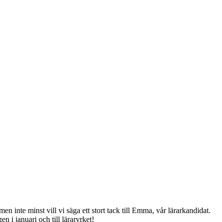
nte minst vill vi säga ett stort tack till Emma, vår lärarkandidat.
en i januari och till läraryrket!