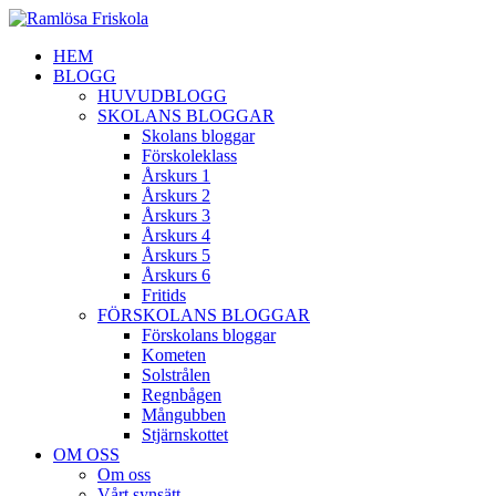
HEM
BLOGG
HUVUDBLOGG
SKOLANS BLOGGAR
Skolans bloggar
Förskoleklass
Årskurs 1
Årskurs 2
Årskurs 3
Årskurs 4
Årskurs 5
Årskurs 6
Fritids
FÖRSKOLANS BLOGGAR
Förskolans bloggar
Kometen
Solstrålen
Regnbågen
Mångubben
Stjärnskottet
OM OSS
Om oss
Vårt synsätt