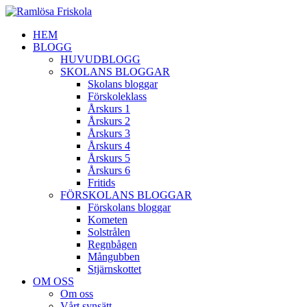
HEM
BLOGG
HUVUDBLOGG
SKOLANS BLOGGAR
Skolans bloggar
Förskoleklass
Årskurs 1
Årskurs 2
Årskurs 3
Årskurs 4
Årskurs 5
Årskurs 6
Fritids
FÖRSKOLANS BLOGGAR
Förskolans bloggar
Kometen
Solstrålen
Regnbågen
Mångubben
Stjärnskottet
OM OSS
Om oss
Vårt synsätt