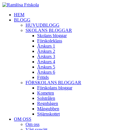
HEM
BLOGG
HUVUDBLOGG
SKOLANS BLOGGAR
Skolans bloggar
Förskoleklass
Årskurs 1
Årskurs 2
Årskurs 3
Årskurs 4
Årskurs 5
Årskurs 6
Fritids
FÖRSKOLANS BLOGGAR
Förskolans bloggar
Kometen
Solstrålen
Regnbågen
Mångubben
Stjärnskottet
OM OSS
Om oss
Vårt synsätt