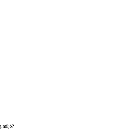
g miljö?