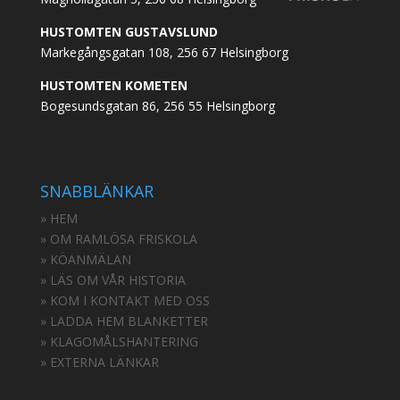
HUSTOMTEN GUSTAVSLUND
Markegångsgatan 108, 256 67 Helsingborg
HUSTOMTEN KOMETEN
Bogesundsgatan 86, 256 55 Helsingborg
SNABBLÄNKAR
» HEM
» OM RAMLÖSA FRISKOLA
» KÖANMÄLAN
» LÄS OM VÅR HISTORIA
» KOM I KONTAKT MED OSS
» LADDA HEM BLANKETTER
» KLAGOMÅLSHANTERING
» EXTERNA LÄNKAR