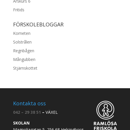
Årskurs 6
Fritids
FÖRSKOLEBLOGGAR
Kometen
Solstrålen
Regnbågen
Mångubben
Stjärnskottet
Kontakta oss
042 – 29 38 51
–
VÄXEL
SKOLAN
Magnoliagatan 5, 256 68 Helsingborg