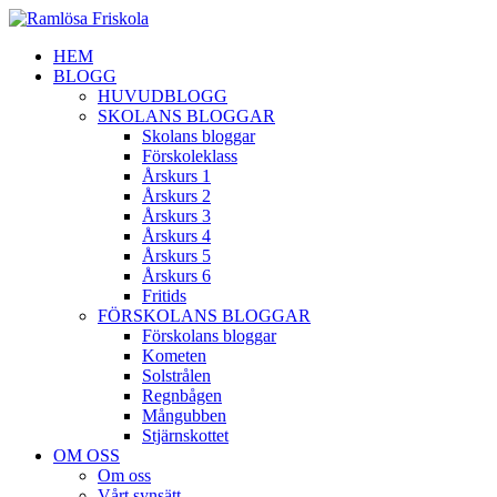
HEM
BLOGG
HUVUDBLOGG
SKOLANS BLOGGAR
Skolans bloggar
Förskoleklass
Årskurs 1
Årskurs 2
Årskurs 3
Årskurs 4
Årskurs 5
Årskurs 6
Fritids
FÖRSKOLANS BLOGGAR
Förskolans bloggar
Kometen
Solstrålen
Regnbågen
Mångubben
Stjärnskottet
OM OSS
Om oss
Vårt synsätt