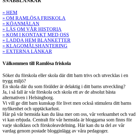
SNABBLÄNKAR
» HEM
» OM RAMLÖSA FRISKOLA
» KÖANMÄLAN
» LÄS OM VÅR HISTORIA
» KOM I KONTAKT MED OSS
» LADDA HEM BLANKETTER
» KLAGOMÅLSHANTERING
» EXTERNA LÄNKAR
Välkommen till Ramlösa friskola
Söker du förskola eller skola där ditt barn trivs och utvecklas i en
trygg miljö?
En skola där du som förälder är delaktig i ditt barns utveckling?
Ja, i så fall är vår förskola och skola ett av de absolut bästa
alternativen i Helsingborg.
Vi vill ge ditt barn kunskap för livet men också stimulera ditt barns
nyfikenhet och upptäckarlust.
Här på vår hemsida kan du läsa mer om oss, vår verksamhet och vad
vi kan erbjuda. Centralt för vår hemsida är bloggarna som finns för
varje skolklass och förskoleavdelning. Här kan du ta del av vår
vardag genom postade blogginlägg av våra pedagoger.