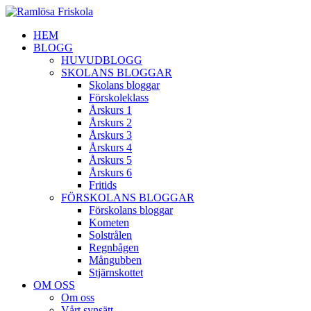
HEM
BLOGG
HUVUDBLOGG
SKOLANS BLOGGAR
Skolans bloggar
Förskoleklass
Årskurs 1
Årskurs 2
Årskurs 3
Årskurs 4
Årskurs 5
Årskurs 6
Fritids
FÖRSKOLANS BLOGGAR
Förskolans bloggar
Kometen
Solstrålen
Regnbågen
Mångubben
Stjärnskottet
OM OSS
Om oss
Vårt synsätt