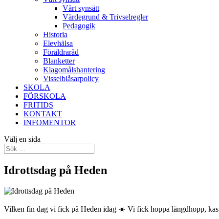
Vårt synsätt
Värdegrund & Trivselregler
Pedagogik
Historia
Elevhälsa
Föräldraråd
Blanketter
Klagomålshantering
Visselblåsarpolicy
SKOLA
FÖRSKOLA
FRITIDS
KONTAKT
INFOMENTOR
Välj en sida
Idrottsdag på Heden
Vilken fin dag vi fick på Heden idag ☀️ Vi fick hoppa längdhopp, kast 