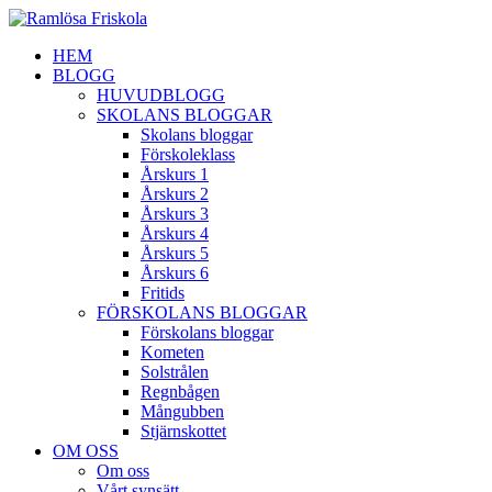
HEM
BLOGG
HUVUDBLOGG
SKOLANS BLOGGAR
Skolans bloggar
Förskoleklass
Årskurs 1
Årskurs 2
Årskurs 3
Årskurs 4
Årskurs 5
Årskurs 6
Fritids
FÖRSKOLANS BLOGGAR
Förskolans bloggar
Kometen
Solstrålen
Regnbågen
Mångubben
Stjärnskottet
OM OSS
Om oss
Vårt synsätt