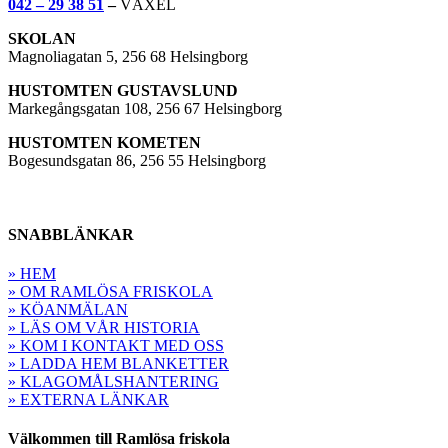
042 – 29 38 51
–
VÄXEL
SKOLAN
Magnoliagatan 5, 256 68 Helsingborg
HUSTOMTEN GUSTAVSLUND
Markegångsgatan 108, 256 67 Helsingborg
HUSTOMTEN KOMETEN
Bogesundsgatan 86, 256 55 Helsingborg
SNABBLÄNKAR
» HEM
» OM RAMLÖSA FRISKOLA
» KÖANMÄLAN
» LÄS OM VÅR HISTORIA
» KOM I KONTAKT MED OSS
» LADDA HEM BLANKETTER
» KLAGOMÅLSHANTERING
» EXTERNA LÄNKAR
Välkommen till Ramlösa friskola