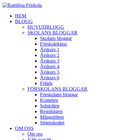
HEM
BLOGG
HUVUDBLOGG
SKOLANS BLOGGAR
Skolans bloggar
Förskoleklass
Årskurs 1
Årskurs 2
Årskurs 3
Årskurs 4
Årskurs 5
Årskurs 6
Fritids
FÖRSKOLANS BLOGGAR
Förskolans bloggar
Kometen
Solstrålen
Regnbågen
Mångubben
Stjärnskottet
OM OSS
Om oss
Vårt synsätt