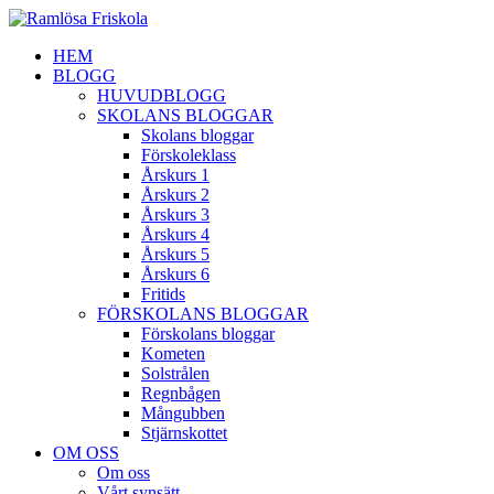
HEM
BLOGG
HUVUDBLOGG
SKOLANS BLOGGAR
Skolans bloggar
Förskoleklass
Årskurs 1
Årskurs 2
Årskurs 3
Årskurs 4
Årskurs 5
Årskurs 6
Fritids
FÖRSKOLANS BLOGGAR
Förskolans bloggar
Kometen
Solstrålen
Regnbågen
Mångubben
Stjärnskottet
OM OSS
Om oss
Vårt synsätt