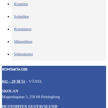
Kometen
Solstrålen
Regnbågen
Mångubben
Stjärnskottet
KONTAKTA OSS
042 – 29 38 51
–
VÄXEL
SKOLAN
Magnoliagatan 5, 256 68 Helsingborg
HUSTOMTEN GUSTAVSLUND