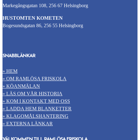
Markegångsgatan 108, 256 67 Helsingborg
HUSTOMTEN KOMETEN
Bogesundsgatan 86, 256 55 Helsingborg
SNABBLÄNKAR
» HEM
» OM RAMLÖSA FRISKOLA
» KÖANMÄLAN
» LÄS OM VÅR HISTORIA
» KOM I KONTAKT MED OSS
» LADDA HEM BLANKETTER
» KLAGOMÅLSHANTERING
» EXTERNA LÄNKAR
VÄLKOMMEN TILL RAMLÖSA FRISKOLA