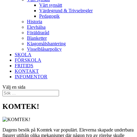
Vårt synsätt
Värdegrund & Trivselregler
Pedagogik
Historia
Elevhälsa
Föräldraråd
Blanketter
Klagomålshantering
Visselblåsarpolicy
SKOLA
FÖRSKOLA
FRITIDS
KONTAKT
INFOMENTOR
Välj en sida
KOMTEK!
Dagens besök på Komtek var populärt. Eleverna skapade underbara
figurer utifrån olika mekanismer där någon typ av rörelse skulle