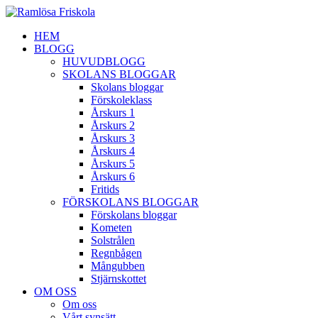
HEM
BLOGG
HUVUDBLOGG
SKOLANS BLOGGAR
Skolans bloggar
Förskoleklass
Årskurs 1
Årskurs 2
Årskurs 3
Årskurs 4
Årskurs 5
Årskurs 6
Fritids
FÖRSKOLANS BLOGGAR
Förskolans bloggar
Kometen
Solstrålen
Regnbågen
Mångubben
Stjärnskottet
OM OSS
Om oss
Vårt synsätt