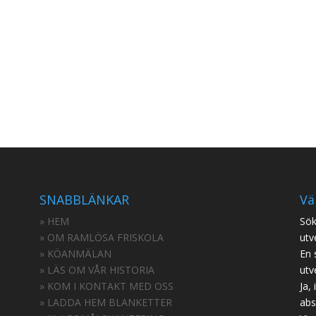
SNABBLÄNKAR
Vä
» HEM
Sök
» OM RAMLÖSA FRISKOLA
utv
» KÖANMÄLAN
En 
» LÄS OM VÅR HISTORIA
utv
» KOM I KONTAKT MED OSS
Ja,
» LADDA HEM BLANKETTER
abs