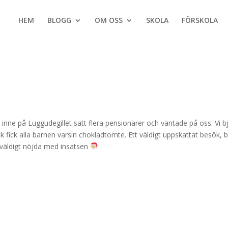
HEM
BLOGG
OM OSS
SKOLA
FÖRSKOLA
h inne på Luggudegillet satt flera pensionärer och väntade på oss. Vi b
 fick alla barnen varsin chokladtomte. Ett väldigt uppskattat besök, 
r väldigt nöjda med insatsen