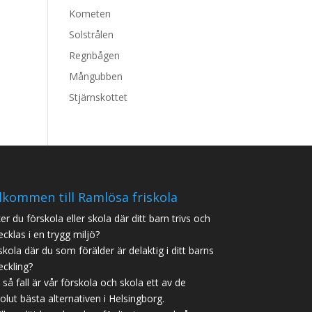
Kometen
Solstrålen
Regnbågen
Mångubben
Stjärnskottet
lkommen till Ramlösa friskola
er du förskola eller skola där ditt barn trivs och
ecklas i en trygg miljö?
skola där du som förälder är delaktig i ditt barns
eckling?
 i så fall är vår förskola och skola ett av de
olut bästa alternativen i Helsingborg.