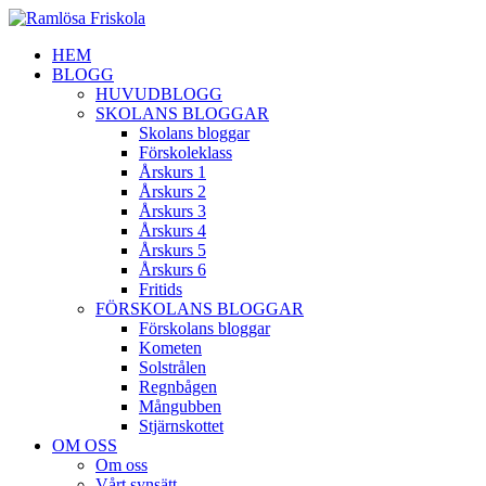
HEM
BLOGG
HUVUDBLOGG
SKOLANS BLOGGAR
Skolans bloggar
Förskoleklass
Årskurs 1
Årskurs 2
Årskurs 3
Årskurs 4
Årskurs 5
Årskurs 6
Fritids
FÖRSKOLANS BLOGGAR
Förskolans bloggar
Kometen
Solstrålen
Regnbågen
Mångubben
Stjärnskottet
OM OSS
Om oss
Vårt synsätt