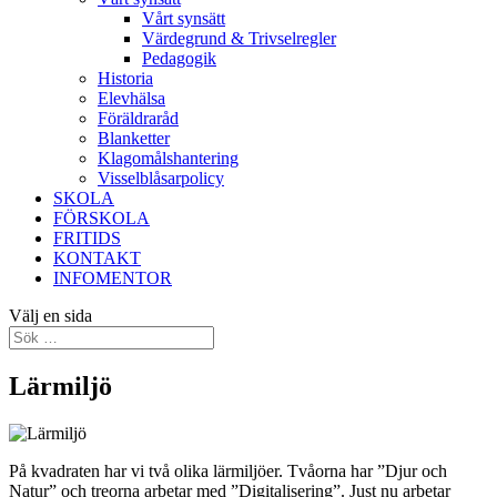
Vårt synsätt
Värdegrund & Trivselregler
Pedagogik
Historia
Elevhälsa
Föräldraråd
Blanketter
Klagomålshantering
Visselblåsarpolicy
SKOLA
FÖRSKOLA
FRITIDS
KONTAKT
INFOMENTOR
Välj en sida
Lärmiljö
På kvadraten har vi två olika lärmiljöer. Tvåorna har ”Djur och
Natur” och treorna arbetar med ”Digitalisering”. Just nu arbetar