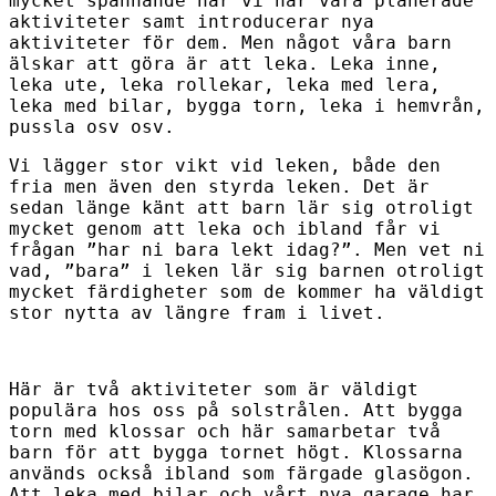
mycket spännande när vi har våra planerade
aktiviteter samt introducerar nya
aktiviteter för dem. Men något våra barn
älskar att göra är att leka. Leka inne,
leka ute, leka rollekar, leka med lera,
leka med bilar, bygga torn, leka i hemvrån,
pussla osv osv.
Vi lägger stor vikt vid leken, både den
fria men även den styrda leken. Det är
sedan länge känt att barn lär sig otroligt
mycket genom att leka och ibland får vi
frågan ”har ni bara lekt idag?”. Men vet ni
vad, ”bara” i leken lär sig barnen otroligt
mycket färdigheter som de kommer ha väldigt
stor nytta av längre fram i livet.
Här är två aktiviteter som är väldigt
populära hos oss på solstrålen. Att bygga
torn med klossar och här samarbetar två
barn för att bygga tornet högt. Klossarna
används också ibland som färgade glasögon.
Att leka med bilar och vårt nya garage har