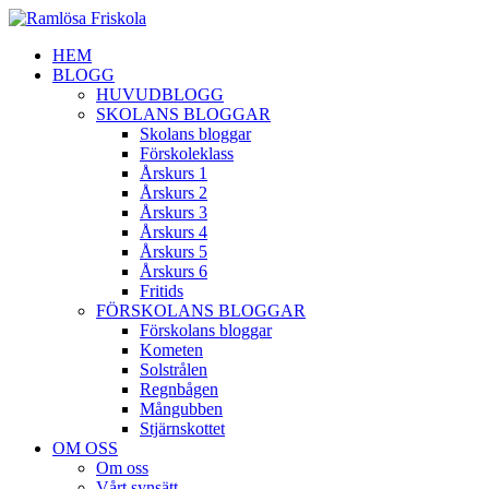
HEM
BLOGG
HUVUDBLOGG
SKOLANS BLOGGAR
Skolans bloggar
Förskoleklass
Årskurs 1
Årskurs 2
Årskurs 3
Årskurs 4
Årskurs 5
Årskurs 6
Fritids
FÖRSKOLANS BLOGGAR
Förskolans bloggar
Kometen
Solstrålen
Regnbågen
Mångubben
Stjärnskottet
OM OSS
Om oss
Vårt synsätt