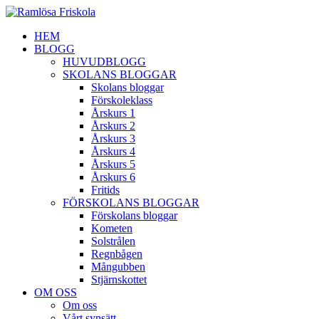
HEM
BLOGG
HUVUDBLOGG
SKOLANS BLOGGAR
Skolans bloggar
Förskoleklass
Årskurs 1
Årskurs 2
Årskurs 3
Årskurs 4
Årskurs 5
Årskurs 6
Fritids
FÖRSKOLANS BLOGGAR
Förskolans bloggar
Kometen
Solstrålen
Regnbågen
Mångubben
Stjärnskottet
OM OSS
Om oss
Vårt synsätt