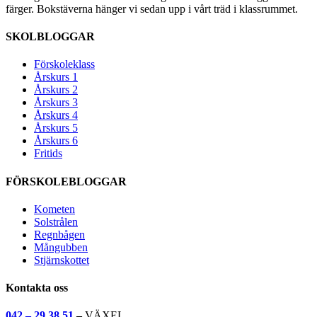
färger. Bokstäverna hänger vi sedan upp i vårt träd i klassrummet.
SKOLBLOGGAR
Förskoleklass
Årskurs 1
Årskurs 2
Årskurs 3
Årskurs 4
Årskurs 5
Årskurs 6
Fritids
FÖRSKOLEBLOGGAR
Kometen
Solstrålen
Regnbågen
Mångubben
Stjärnskottet
Kontakta oss
042 – 29 38 51
–
VÄXEL