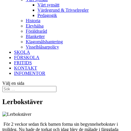
Vårt synsätt
Värdegrund & Trivselregler
Pedagogik
Historia
Elevhälsa
Föräldraråd
Blanketter
Klagomålshantering
Visselblåsarpolicy
SKOLA
FÖRSKOLA
FRITIDS
KONTAKT
INFOMENTOR
Välj en sida
Lerbokstäver
För 2 veckor sedan fick barnen forma sin begynnelsebokstav i
trolldeg. Nu hade de torkat och idag blev de målade i färgglada