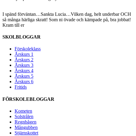
I spänd förväntan…Sankta Lucia…
Vilken dag, helt underbar OCH
så många härliga skratt! Som ni övade och kämpade på, bra jobbat!
Kram till er
SKOLBLOGGAR
Förskoleklass
Årskurs 1
Årskurs 2
Årskurs 3
Årskurs 4
Årskurs 5
Årskurs 6
Fritids
FÖRSKOLEBLOGGAR
Kometen
Solstrålen
Regnbågen
Mångubben
Stjärnskottet