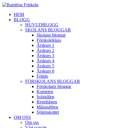
HEM
BLOGG
HUVUDBLOGG
SKOLANS BLOGGAR
Skolans bloggar
Förskoleklass
Årskurs 1
Årskurs 2
Årskurs 3
Årskurs 4
Årskurs 5
Årskurs 6
Fritids
FÖRSKOLANS BLOGGAR
Förskolans bloggar
Kometen
Solstrålen
Regnbågen
Mångubben
Stjärnskottet
OM OSS
Om oss
Vårt synsätt