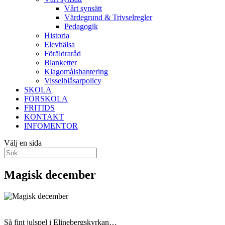
Vårt synsätt
Värdegrund & Trivselregler
Pedagogik
Historia
Elevhälsa
Föräldraråd
Blanketter
Klagomålshantering
Visselblåsarpolicy
SKOLA
FÖRSKOLA
FRITIDS
KONTAKT
INFOMENTOR
Välj en sida
Magisk december
Så fint julspel i Elinebergskyrkan…