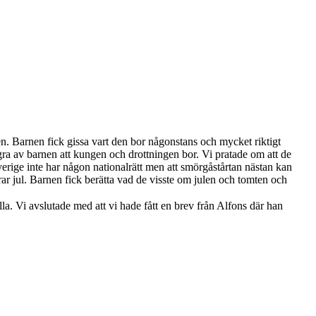
. Barnen fick gissa vart den bor någonstans och mycket riktigt
gra av barnen att kungen och drottningen bor. Vi pratade om att de
verige inte har någon nationalrätt men att smörgåstårtan nästan kan
irar jul. Barnen fick berätta vad de visste om julen och tomten och
la. Vi avslutade med att vi hade fått en brev från Alfons där han