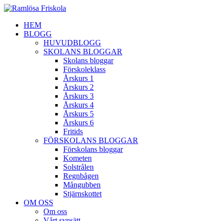
HEM
BLOGG
HUVUDBLOGG
SKOLANS BLOGGAR
Skolans bloggar
Förskoleklass
Årskurs 1
Årskurs 2
Årskurs 3
Årskurs 4
Årskurs 5
Årskurs 6
Fritids
FÖRSKOLANS BLOGGAR
Förskolans bloggar
Kometen
Solstrålen
Regnbågen
Mångubben
Stjärnskottet
OM OSS
Om oss
Vårt synsätt