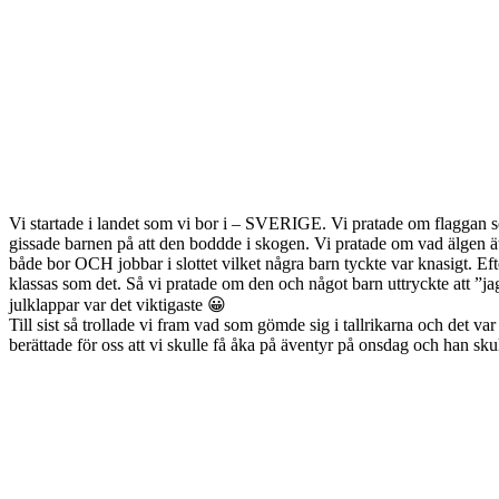
Vi startade i landet som vi bor i – SVERIGE. Vi pratade om flaggan s
gissade barnen på att den boddde i skogen. Vi pratade om vad älgen äte
både bor OCH jobbar i slottet vilket några barn tyckte var knasigt. Ef
klassas som det. Så vi pratade om den och något barn uttryckte att ”jag
julklappar var det viktigaste 😀
Till sist så trollade vi fram vad som gömde sig i tallrikarna och det va
berättade för oss att vi skulle få åka på äventyr på onsdag och han skul