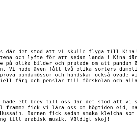
s där det stod att vi skulle flyga till Kina
tena och lyfte för att sedan landa i Kina dä
e på olika bilder och pratade om att pandan 
n. Vi hade även fått två olika sorters dumpl
prova pandamössor och handskar också övade v
iell färg och penslar till förskolan och all
 hade ett brev till oss där det stod att vi 
l framme fick vi lära oss om högtiden eid, n
 Hussain.
Barnen fick sedan smaka kleicha som
ng till arabisk musik. Väldigt skoj!