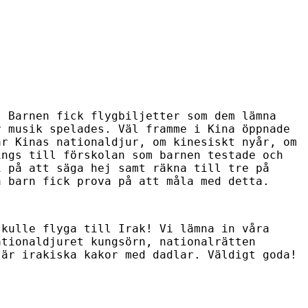
! Barnen fick flygbiljetter som dem lämna
r musik spelades. Väl framme i Kina öppnade
är Kinas nationaldjur, om kinesiskt nyår, om
ings till förskolan som barnen testade och
i på att säga hej samt räkna till tre på
a barn fick prova på att måla med detta.
skulle flyga till Irak! Vi lämna in våra
ationaldjuret kungsörn, nationalrätten
 är irakiska kakor med dadlar. Väldigt goda!