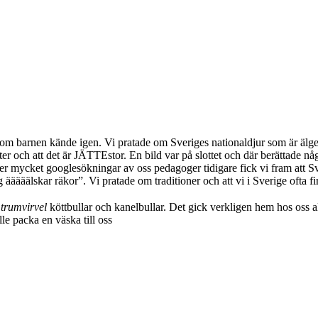
om barnen kände igen. Vi pratade om Sveriges nationaldjur som är älgen
r och att det är JÄTTEstor. En bild var på slottet och där berättade nå
ter mycket googlesökningar av oss pedagoger tidigare fick vi fram att S
 ääääälskar räkor”. Vi pratade om traditioner och att vi i Sverige ofta f
r
trumvirvel
köttbullar och kanelbullar. Det gick verkligen hem hos oss al
le packa en väska till oss