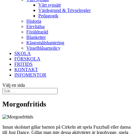
Vårt synsätt
Värdegrund & Trivselregler
Pedagogik
Historia
Elevhälsa
Föräldraråd
Blanketter
Klagomålshantering
Visselblåsarpolicy
SKOLA
FÖRSKOLA
FRITIDS
KONTAKT
INFOMENTOR
Välj en sida
Morgonfritids
Innan skolstart gillar barnen på Cirkeln att spela Fuzzball eller dansa
till Just Dance. Gillar man inte dessa aktiviteter är legobygge, spela