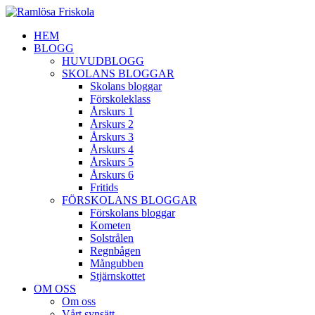
HEM
BLOGG
HUVUDBLOGG
SKOLANS BLOGGAR
Skolans bloggar
Förskoleklass
Årskurs 1
Årskurs 2
Årskurs 3
Årskurs 4
Årskurs 5
Årskurs 6
Fritids
FÖRSKOLANS BLOGGAR
Förskolans bloggar
Kometen
Solstrålen
Regnbågen
Mångubben
Stjärnskottet
OM OSS
Om oss
Vårt synsätt