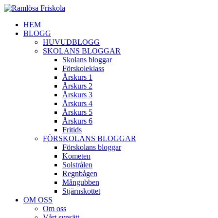
HEM
BLOGG
HUVUDBLOGG
SKOLANS BLOGGAR
Skolans bloggar
Förskoleklass
Årskurs 1
Årskurs 2
Årskurs 3
Årskurs 4
Årskurs 5
Årskurs 6
Fritids
FÖRSKOLANS BLOGGAR
Förskolans bloggar
Kometen
Solstrålen
Regnbågen
Mångubben
Stjärnskottet
OM OSS
Om oss
Vårt synsätt