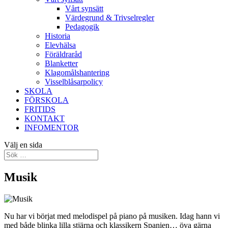
Vårt synsätt
Värdegrund & Trivselregler
Pedagogik
Historia
Elevhälsa
Föräldraråd
Blanketter
Klagomålshantering
Visselblåsarpolicy
SKOLA
FÖRSKOLA
FRITIDS
KONTAKT
INFOMENTOR
Välj en sida
Musik
Nu har vi börjat med melodispel på piano på musiken. Idag hann vi
med både blinka lilla stjärna och klassikern Spanien… öva gärna