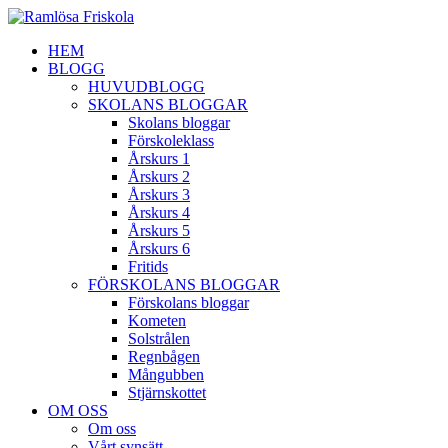
HEM
BLOGG
HUVUDBLOGG
SKOLANS BLOGGAR
Skolans bloggar
Förskoleklass
Årskurs 1
Årskurs 2
Årskurs 3
Årskurs 4
Årskurs 5
Årskurs 6
Fritids
FÖRSKOLANS BLOGGAR
Förskolans bloggar
Kometen
Solstrålen
Regnbågen
Mångubben
Stjärnskottet
OM OSS
Om oss
Vårt synsätt