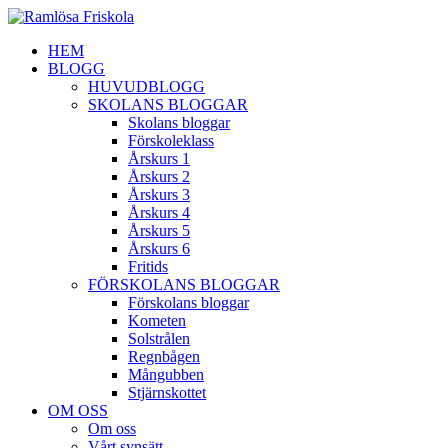
HEM
BLOGG
HUVUDBLOGG
SKOLANS BLOGGAR
Skolans bloggar
Förskoleklass
Årskurs 1
Årskurs 2
Årskurs 3
Årskurs 4
Årskurs 5
Årskurs 6
Fritids
FÖRSKOLANS BLOGGAR
Förskolans bloggar
Kometen
Solstrålen
Regnbågen
Mångubben
Stjärnskottet
OM OSS
Om oss
Vårt synsätt