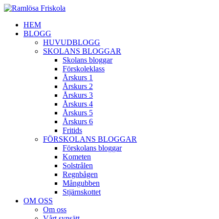
HEM
BLOGG
HUVUDBLOGG
SKOLANS BLOGGAR
Skolans bloggar
Förskoleklass
Årskurs 1
Årskurs 2
Årskurs 3
Årskurs 4
Årskurs 5
Årskurs 6
Fritids
FÖRSKOLANS BLOGGAR
Förskolans bloggar
Kometen
Solstrålen
Regnbågen
Mångubben
Stjärnskottet
OM OSS
Om oss
Vårt synsätt