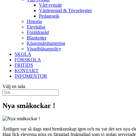
Vårt synsätt
Värdegrund & Trivselregler
Pedagogik
Historia
Elevhälsa
Föräldraråd
Blanketter
Klagomålshantering
Visselblåsarpolicy
SKOLA
FÖRSKOLA
FRITIDS
KONTAKT
INFOMENTOR
Välj en sida
Nya småkockar !
Äntligen var så dags med hemkunskap igen och nu var det sex nya ele
Idag fick eleverna göra en färgglad fruktsallad som vi sedan serverade 