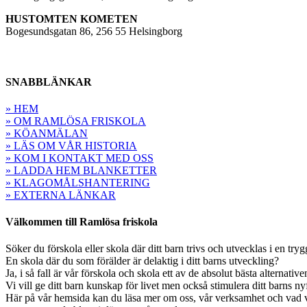
HUSTOMTEN KOMETEN
Bogesundsgatan 86, 256 55 Helsingborg
SNABBLÄNKAR
» HEM
» OM RAMLÖSA FRISKOLA
» KÖANMÄLAN
» LÄS OM VÅR HISTORIA
» KOM I KONTAKT MED OSS
» LADDA HEM BLANKETTER
» KLAGOMÅLSHANTERING
» EXTERNA LÄNKAR
Välkommen till Ramlösa friskola
Söker du förskola eller skola där ditt barn trivs och utvecklas i en tryg
En skola där du som förälder är delaktig i ditt barns utveckling?
Ja, i så fall är vår förskola och skola ett av de absolut bästa alternativ
Vi vill ge ditt barn kunskap för livet men också stimulera ditt barns n
Här på vår hemsida kan du läsa mer om oss, vår verksamhet och vad vi