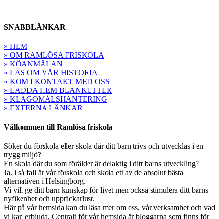
SNABBLÄNKAR
» HEM
» OM RAMLÖSA FRISKOLA
» KÖANMÄLAN
» LÄS OM VÅR HISTORIA
» KOM I KONTAKT MED OSS
» LADDA HEM BLANKETTER
» KLAGOMÅLSHANTERING
» EXTERNA LÄNKAR
Välkommen till Ramlösa friskola
Söker du förskola eller skola där ditt barn trivs och utvecklas i en
trygg miljö?
En skola där du som förälder är delaktig i ditt barns utveckling?
Ja, i så fall är vår förskola och skola ett av de absolut bästa
alternativen i Helsingborg.
Vi vill ge ditt barn kunskap för livet men också stimulera ditt barns
nyfikenhet och upptäckarlust.
Här på vår hemsida kan du läsa mer om oss, vår verksamhet och vad
vi kan erbjuda. Centralt för vår hemsida är bloggarna som finns för