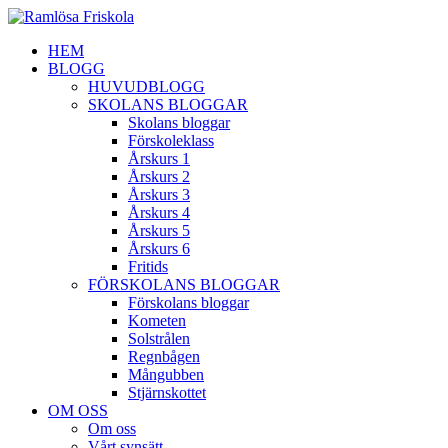
HEM
BLOGG
HUVUDBLOGG
SKOLANS BLOGGAR
Skolans bloggar
Förskoleklass
Årskurs 1
Årskurs 2
Årskurs 3
Årskurs 4
Årskurs 5
Årskurs 6
Fritids
FÖRSKOLANS BLOGGAR
Förskolans bloggar
Kometen
Solstrålen
Regnbågen
Mångubben
Stjärnskottet
OM OSS
Om oss
Vårt synsätt