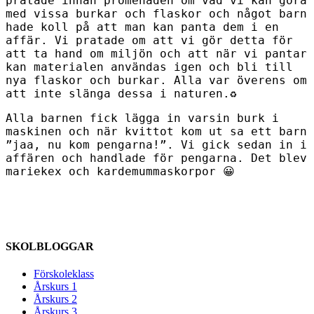
pratade innan promenaden om vad vi kan göra
med vissa burkar och flaskor och något barn
hade koll på att man kan panta dem i en
affär. Vi pratade om att vi gör detta för
att ta hand om miljön och att när vi pantar
kan materialen användas igen och bli till
nya flaskor och burkar. Alla var överens om
att inte slänga dessa i naturen.♻️
Alla barnen fick lägga in varsin burk i
maskinen och när kvittot kom ut sa ett barn
”jaa, nu kom pengarna!”. Vi gick sedan in i
affären och handlade för pengarna. Det blev
mariekex och kardemummaskorpor 😀
SKOLBLOGGAR
Förskoleklass
Årskurs 1
Årskurs 2
Årskurs 3