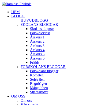
HEM
BLOGG
HUVUDBLOGG
SKOLANS BLOGGAR
Skolans bloggar
Förskoleklass
Årskurs 1
Årskurs 2
Årskurs 3
Årskurs 4
Årskurs 5
Årskurs 6
Fritids
FÖRSKOLANS BLOGGAR
Förskolans bloggar
Kometen
Solstrålen
Regnbågen
Mångubben
Stjärnskottet
OM OSS
Om oss
Vårt synsätt