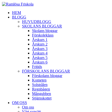
HEM
BLOGG
HUVUDBLOGG
SKOLANS BLOGGAR
Skolans bloggar
Förskoleklass
Årskurs 1
Årskurs 2
Årskurs 3
Årskurs 4
Årskurs 5
Årskurs 6
Fritids
FÖRSKOLANS BLOGGAR
Förskolans bloggar
Kometen
Solstrålen
Regnbågen
Mångubben
Stjärnskottet
OM OSS
Om oss
Vårt synsätt