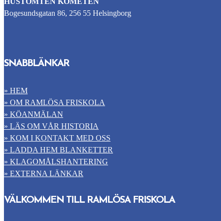
HUSTOMTEN KOMETEN
Bogesundsgatan 86, 256 55 Helsingborg
SNABBLÄNKAR
» HEM
» OM RAMLÖSA FRISKOLA
» KÖANMÄLAN
» LÄS OM VÅR HISTORIA
» KOM I KONTAKT MED OSS
» LADDA HEM BLANKETTER
» KLAGOMÅLSHANTERING
» EXTERNA LÄNKAR
VÄLKOMMEN TILL RAMLÖSA FRISKOLA