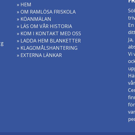
FR
» HEM
Sök
» OM RAMLÖSA FRISKOLA
tri
» KÖANMÄLAN
En 
» LÄS OM VÅR HISTORIA
dit
» KOM I KONTAKT MED OSS
Ja,
» LADDA HEM BLANKETTER
rg
abs
» KLAGOMÅLSHANTERING
Vi 
» EXTERNA LÄNKAR
ock
upp
Hä
vår
Ce
fin
för
va
pe