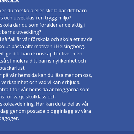
ISKOLA
er du förskola eller skola där ditt barn
vs och utvecklas i en trygg miljö?
skola där du som förälder är delaktig i
t barns utveckling?
 i så fall är vår förskola och skola ett av de
olut bästa alternativen i Helsingborg.
vill ge ditt barn kunskap för livet men
så stimulera ditt barns nyfikenhet och
täckarlust.
r på vår hemsida kan du läsa mer om oss,
 verksamhet och vad vi kan erbjuda.
ntralt för vår hemsida är bloggarna som
ns för varje skolklass och
skoleavdelning. Här kan du ta del av vår
rdag genom postade blogginlägg av våra
dagoger.