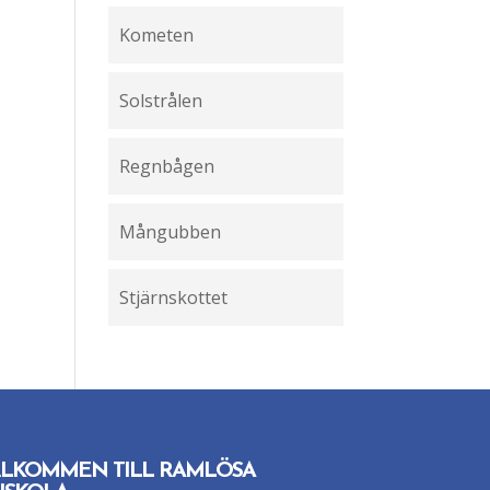
Kometen
Solstrålen
Regnbågen
Mångubben
Stjärnskottet
LKOMMEN TILL RAMLÖSA