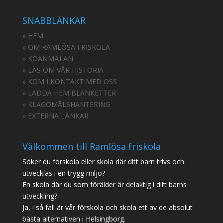
SNABBLÄNKAR
» HEM
» OM RAMLÖSA FRISKOLA
» KÖANMÄLAN
» LÄS OM VÅR HISTORIA
» KOM I KONTAKT MED OSS
» LADDA HEM BLANKETTER
» KLAGOMÅLSHANTERING
» EXTERNA LÄNKAR
Välkommen till Ramlösa friskola
Söker du förskola eller skola där ditt barn trivs och
utvecklas i en trygg miljö?
En skola där du som förälder är delaktig i ditt barns
utveckling?
Ja, i så fall är vår förskola och skola ett av de absolut
bästa alternativen i Helsingborg.