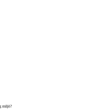
g miljö?