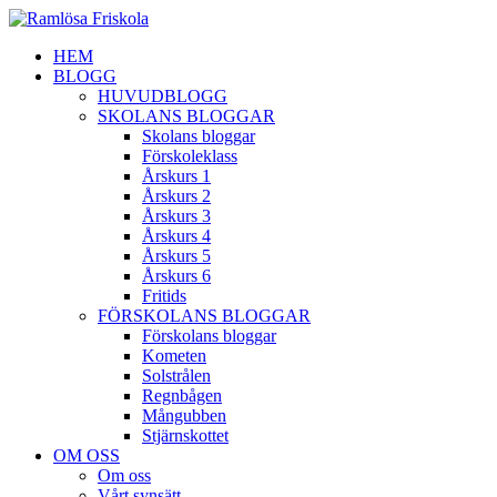
HEM
BLOGG
HUVUDBLOGG
SKOLANS BLOGGAR
Skolans bloggar
Förskoleklass
Årskurs 1
Årskurs 2
Årskurs 3
Årskurs 4
Årskurs 5
Årskurs 6
Fritids
FÖRSKOLANS BLOGGAR
Förskolans bloggar
Kometen
Solstrålen
Regnbågen
Mångubben
Stjärnskottet
OM OSS
Om oss
Vårt synsätt