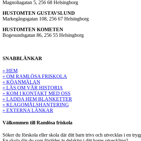
Magnoliagatan 5, 256 68 Helsingborg
HUSTOMTEN GUSTAVSLUND
Markegångsgatan 108, 256 67 Helsingborg
HUSTOMTEN KOMETEN
Bogesundsgatan 86, 256 55 Helsingborg
SNABBLÄNKAR
» HEM
» OM RAMLÖSA FRISKOLA
» KÖANMÄLAN
» LÄS OM VÅR HISTORIA
» KOM I KONTAKT MED OSS
» LADDA HEM BLANKETTER
» KLAGOMÅLSHANTERING
» EXTERNA LÄNKAR
Välkommen till Ramlösa friskola
Söker du förskola eller skola där ditt barn trivs och utvecklas i en tryg
En skola där du som förälder är delaktig i ditt barns utveckling?