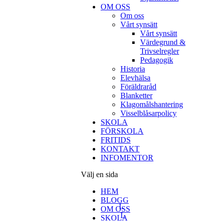
OM OSS
Om oss
Vårt synsätt
Vårt synsätt
Värdegrund &
Trivselregler
Pedagogik
Historia
Elevhälsa
Föräldraråd
Blanketter
Klagomålshantering
Visselblåsarpolicy
SKOLA
FÖRSKOLA
FRITIDS
KONTAKT
INFOMENTOR
Välj en sida
HEM
BLOGG
OM OSS
SKOLA