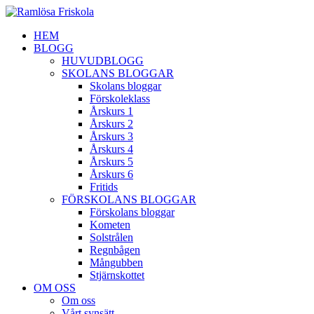
HEM
BLOGG
HUVUDBLOGG
SKOLANS BLOGGAR
Skolans bloggar
Förskoleklass
Årskurs 1
Årskurs 2
Årskurs 3
Årskurs 4
Årskurs 5
Årskurs 6
Fritids
FÖRSKOLANS BLOGGAR
Förskolans bloggar
Kometen
Solstrålen
Regnbågen
Mångubben
Stjärnskottet
OM OSS
Om oss
Vårt synsätt