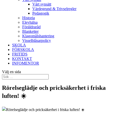
Vårt synsätt
Värdegrund & Trivselregler
Pedagogik
Historia
Elevhälsa
Föräldraråd
Blanketter
Klagomålshantering
Visselblåsarpolicy
SKOLA
FÖRSKOLA
FRITIDS
KONTAKT
INFOMENTOR
Välj en sida
Rörelseglädje och pricksäkerhet i friska
luften! ☀️